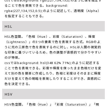
cssではbackground: rgb(227,134,152);のように値を指定す
ることで色を表現できる。background:
rgba(227,134,152,0.5);のように記述して、透明度（Alpha）
を指定することもできる。
HSL
HSL色空間。「色相（Hue）、彩度（Saturation）、輝度
（Lightness）」の3つの要素で色を表現する方式。RGBのよ
うに光の三原色で色を表現するのに対し、HSLは人間の視覚的
な印象に基づいているため、色の調整が直感的で分かりやすい
のが特徴。
cssではbackground: hsl(348 62% 71%);のように記述する
ことで色を表現できる。彩度や輝度を保ったまま色相だけを変
えて別の色を簡単に作成したり、色相と彩度はそのままに輝度
だけを変えて色の明暗を表現したりすることができ、直感的に
色を決定できる。
HSV
HSV色空間。「色相（Hue）」「彩度（Saturation）」「明