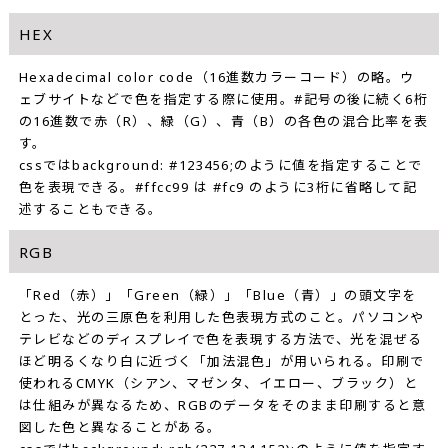
HEX
Hexadecimal color code（16進数カラーコード）の略。ウ
ェブサイトなどで色を指定する際に使用。#記号の後に続く6桁
の16進数で赤（R）、緑（G）、青（B）の各色の混合比率を表
す。
cssではbackground: #123456;のように値を指定することで
色を表現できる。#ffcc99 は #fc9 のように3桁に省略して記
述することもできる。
RGB
「Red（赤）」「Green（緑）」「Blue（青）」の頭文字を
とった、光の三原色を利用した色表現方式のこと。パソコンや
テレビなどのディスプレイで色を表現する方法で、光を混ぜる
ほど明るくなり白に近づく「加法混色」が用いられる。印刷で
使われるCMYK（シアン、マゼンタ、イエロー、ブラック）と
は仕組みが異なるため、RGBのデータをそのまま印刷すると意
図した色と異なることがある。