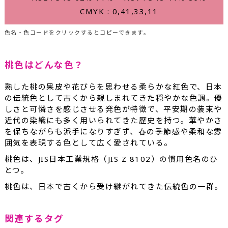
CMYK : 0,41,33,11
色名・色コードをクリックするとコピーできます。
桃色はどんな色？
熟した桃の果皮や花びらを思わせる柔らかな紅色で、日本
の伝統色として古くから親しまれてきた穏やかな色調。優
しさと可憐さを感じさせる発色が特徴で、平安期の装束や
近代の染織にも多く用いられてきた歴史を持つ。華やかさ
を保ちながらも派手になりすぎず、春の季節感や柔和な雰
囲気を表現する色として広く愛されている。
桃色は、JIS日本工業規格（JIS Z 8102）の慣用色名のひ
とつ。
桃色は、日本で古くから受け継がれてきた伝統色の一群。
関連するタグ