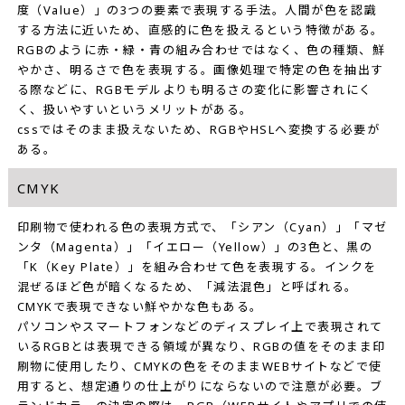
度（Value）」の3つの要素で表現する手法。人間が色を認識
する方法に近いため、直感的に色を扱えるという特徴がある。
RGBのように赤・緑・青の組み合わせではなく、色の種類、鮮
やかさ、明るさで色を表現する。画像処理で特定の色を抽出す
る際などに、RGBモデルよりも明るさの変化に影響されにく
く、扱いやすいというメリットがある。
cssではそのまま扱えないため、RGBやHSLへ変換する必要が
ある。
CMYK
印刷物で使われる色の表現方式で、「シアン（Cyan）」「マゼ
ンタ（Magenta）」「イエロー（Yellow）」の3色と、黒の
「K（Key Plate）」を組み合わせて色を表現する。インクを
混ぜるほど色が暗くなるため、「減法混色」と呼ばれる。
CMYKで表現できない鮮やかな色もある。
パソコンやスマートフォンなどのディスプレイ上で表現されて
いるRGBとは表現できる領域が異なり、RGBの値をそのまま印
刷物に使用したり、CMYKの色をそのままWEBサイトなどで使
用すると、想定通りの仕上がりにならないので注意が必要。ブ