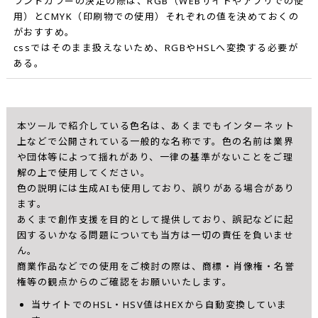
ランドカラーの決定の際は、RGB（WEBサイトやアプリでの使
用）とCMYK（印刷物での使用）それぞれの値を決めておくの
がおすすめ。
cssではそのまま扱えないため、RGBやHSLへ変換する必要が
ある。
本ツールで紹介している色名は、あくまでもインターネット
上などで公開されている一般的な名称です。色の名前は業界
や団体等によって揺れがあり、一律の基準がないことをご理
解の上で使用してください。
色の説明には生成AIも使用しており、誤りがある場合があり
ます。
あくまで創作支援を目的として提供しており、誤記などに起
因するいかなる問題についても当方は一切の責任を負いませ
ん。
商業作品などでの使用をご検討の際は、商標・肖像権・名誉
権等の観点からのご確認をお願いいたします。
当サイトでのHSL・HSV値はHEXから自動変換していま