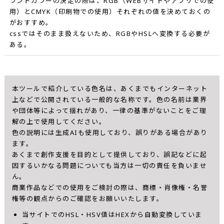
ランドカラーの決定の際は、RGB（WEBサイトやアプリでの使
用）とCMYK（印刷物での使用）それぞれの値を決めておくの
がおすすめ。
cssではそのまま扱えないため、RGBやHSLへ変換する必要が
ある。
本ツールで紹介している色名は、あくまでもインターネット
上などで公開されている一般的な名称です。色の名前は業界
や団体等によって揺れがあり、一律の基準がないことをご理
解の上で使用してください。
色の説明には生成AIも使用しており、誤りがある場合があり
ます。
あくまで創作支援を目的として提供しており、誤記などに起
因するいかなる問題についても当方は一切の責任を負いませ
ん。
商業作品などでの使用をご検討の際は、商標・肖像権・名誉
権等の観点からのご確認をお願いいたします。
当サイトでのHSL・HSV値はHEXから自動変換していま