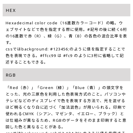
HEX
Hexadecimal color code（16進数カラーコード）の略。ウ
ェブサイトなどで色を指定する際に使用。#記号の後に続く6桁
の16進数で赤（R）、緑（G）、青（B）の各色の混合比率を表
す。
cssではbackground: #123456;のように値を指定することで
色を表現できる。#ffcc99 は #fc9 のように3桁に省略して記
述することもできる。
RGB
「Red（赤）」「Green（緑）」「Blue（青）」の頭文字を
とった、光の三原色を利用した色表現方式のこと。パソコンや
テレビなどのディスプレイで色を表現する方法で、光を混ぜる
ほど明るくなり白に近づく「加法混色」が用いられる。印刷で
使われるCMYK（シアン、マゼンタ、イエロー、ブラック）と
は仕組みが異なるため、RGBのデータをそのまま印刷すると意
図した色と異なることがある。