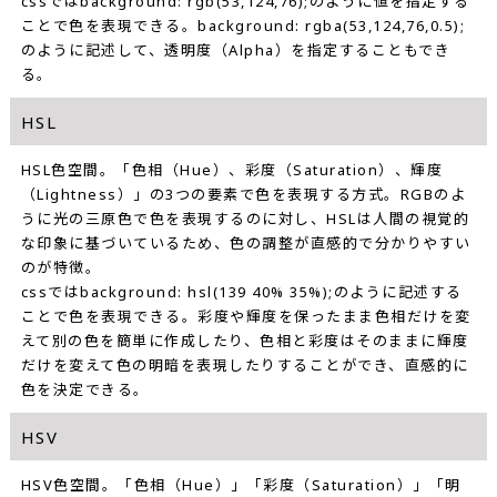
cssではbackground: rgb(53,124,76);のように値を指定する
ことで色を表現できる。background: rgba(53,124,76,0.5);
のように記述して、透明度（Alpha）を指定することもでき
る。
HSL
HSL色空間。「色相（Hue）、彩度（Saturation）、輝度
（Lightness）」の3つの要素で色を表現する方式。RGBのよ
うに光の三原色で色を表現するのに対し、HSLは人間の視覚的
な印象に基づいているため、色の調整が直感的で分かりやすい
のが特徴。
cssではbackground: hsl(139 40% 35%);のように記述する
ことで色を表現できる。彩度や輝度を保ったまま色相だけを変
えて別の色を簡単に作成したり、色相と彩度はそのままに輝度
だけを変えて色の明暗を表現したりすることができ、直感的に
色を決定できる。
HSV
HSV色空間。「色相（Hue）」「彩度（Saturation）」「明