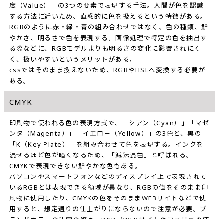
度（Value）」の3つの要素で表現する手法。人間が色を認識
する方法に近いため、直感的に色を扱えるという特徴がある。
RGBのように赤・緑・青の組み合わせではなく、色の種類、鮮
やかさ、明るさで色を表現する。画像処理で特定の色を抽出す
る際などに、RGBモデルよりも明るさの変化に影響されにく
く、扱いやすいというメリットがある。
cssではそのまま扱えないため、RGBやHSLへ変換する必要が
ある。
CMYK
印刷物で使われる色の表現方式で、「シアン（Cyan）」「マゼ
ンタ（Magenta）」「イエロー（Yellow）」の3色と、黒の
「K（Key Plate）」を組み合わせて色を表現する。インクを
混ぜるほど色が暗くなるため、「減法混色」と呼ばれる。
CMYKで表現できない鮮やかな色もある。
パソコンやスマートフォンなどのディスプレイ上で表現されて
いるRGBとは表現できる領域が異なり、RGBの値をそのまま印
刷物に使用したり、CMYKの色をそのままWEBサイトなどで使
用すると、想定通りの仕上がりにならないので注意が必要。ブ