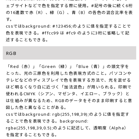
ェブサイトなどで色を指定する際に使用。#記号の後に続く6桁
の16進数で赤（R）、緑（G）、青（B）の各色の混合比率を表
す。
cssではbackground: #123456;のように値を指定することで
色を表現できる。#ffcc99 は #fc9 のように3桁に省略して記
述することもできる。
RGB
「Red（赤）」「Green（緑）」「Blue（青）」の頭文字を
とった、光の三原色を利用した色表現方式のこと。パソコンや
テレビなどのディスプレイで色を表現する方法で、光を混ぜる
ほど明るくなり白に近づく「加法混色」が用いられる。印刷で
使われるCMYK（シアン、マゼンタ、イエロー、ブラック）と
は仕組みが異なるため、RGBのデータをそのまま印刷すると意
図した色と異なることがある。
cssではbackground: rgb(255,198,39);のように値を指定す
ることで色を表現できる。background:
rgba(255,198,39,0.5);のように記述して、透明度（Alpha）
を指定することもできる。