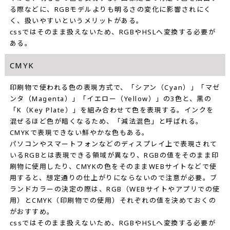
る際などに、RGBモデルよりも明るさの変化に影響されにく
く、扱いやすいというメリットがある。
cssではそのまま扱えないため、RGBやHSLへ変換する必要が
ある。
CMYK
印刷物で使われる色の表現方式で、「シアン（Cyan）」「マゼ
ンタ（Magenta）」「イエロー（Yellow）」の3色と、黒の
「K（Key Plate）」を組み合わせて色を表現する。インクを
混ぜるほど色が暗くなるため、「減法混色」と呼ばれる。
CMYKで表現できない鮮やかな色もある。
パソコンやスマートフォンなどのディスプレイ上で表現されて
いるRGBとは表現できる領域が異なり、RGBの値をそのまま印
刷物に使用したり、CMYKの色をそのままWEBサイトなどで使
用すると、想定通りの仕上がりにならないので注意が必要。ブ
ランドカラーの決定の際は、RGB（WEBサイトやアプリでの使
用）とCMYK（印刷物での使用）それぞれの値を決めておくの
がおすすめ。
cssではそのまま扱えないため、RGBやHSLへ変換する必要が