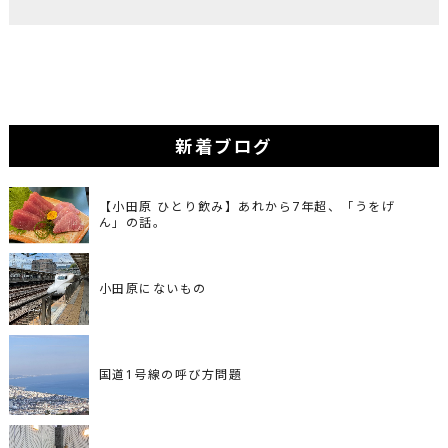
新着ブログ
【小田原 ひとり飲み】あれから7年超、「うをげ
ん」の話。
小田原にないもの
国道1号線の呼び方問題