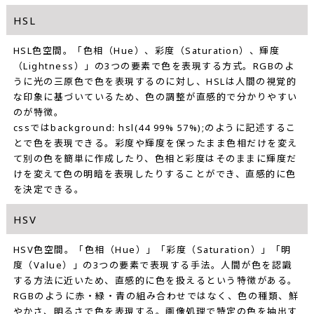
HSL
HSL色空間。「色相（Hue）、彩度（Saturation）、輝度
（Lightness）」の3つの要素で色を表現する方式。RGBのよ
うに光の三原色で色を表現するのに対し、HSLは人間の視覚的
な印象に基づいているため、色の調整が直感的で分かりやすい
のが特徴。
cssではbackground: hsl(44 99% 57%);のように記述するこ
とで色を表現できる。彩度や輝度を保ったまま色相だけを変え
て別の色を簡単に作成したり、色相と彩度はそのままに輝度だ
けを変えて色の明暗を表現したりすることができ、直感的に色
を決定できる。
HSV
HSV色空間。「色相（Hue）」「彩度（Saturation）」「明
度（Value）」の3つの要素で表現する手法。人間が色を認識
する方法に近いため、直感的に色を扱えるという特徴がある。
RGBのように赤・緑・青の組み合わせではなく、色の種類、鮮
やかさ、明るさで色を表現する。画像処理で特定の色を抽出す