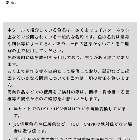
ある。
本ツールで紹介している色名は、あくまでもインターネット
上などで公開されている一般的な名称です。色の名前は業界
や団体等によって揺れがあり、一律の基準がないことをご理
解の上で使用してください。
色の説明には生成AIも使用しており、誤りがある場合があり
ます。
あくまで創作支援を目的として提供しており、誤記などに起
因するいかなる問題についても当方は一切の責任を負いませ
ん。
商業作品などでの使用をご検討の際は、商標・肖像権・名誉
権等の観点からのご確認をお願いいたします。
当サイトでのHSL・HSV値はHEXから自動変換していま
す。
JIS慣用色名や伝統色など、RGB・CMYKの絶対値がない場
合は近似値です。
ブランドや企業の色については掲載時の情報です。ブラン