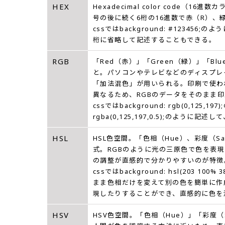
HEX
Hexadecimal color code
号の後に続く6桁の16進数で赤（R）、
cssではbackground: #123456
桁に省略して記述することもできる。
RGB
「Red（赤）」「Green（緑）」「
と。パソコンやテレビなどのディスプレ
「加法混色」が用いられる。印刷で使わ
異なるため、RGBのデータをそのまま
cssではbackground: rgb(0,12
rgba(0,125,197,0.5);のよう
HSL
HSL色空間。「色相（Hue）、彩度（Sat
式。RGBのように光の三原色で色を表
の調整が直感的で分かりやすいのが特徴
cssではbackground: hsl(20
まま色相だけを変えて別の色を簡単に作
現したりすることができ、直感的に色を
HSV
HSV色空間。「色相（Hue）」「彩度（S