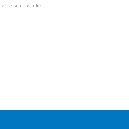
>
Great Lakes Blue