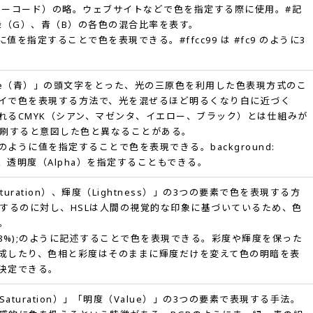
（16進数カラーコード）の略。ウェブサイトなどで色を指定する際に使用。#記
緑（G）、青（B）の各色の混合比率を表す。
;のように値を指定することで色を表現できる。#ffcc99 は #fc9 のように3
Blue（青）」の頭文字をとった、光の三原色を利用した色表現方式のこ
イで色を表現する方法で、光を混ぜるほど明るくなり白に近づく
れるCMYK（シアン、マゼンタ、イエロー、ブラック）とは仕組みが
印刷すると意図した色と異なることがある。
5,197);のように値を指定することで色を表現できる。background:
に記述して、透明度（Alpha）を指定することもできる。
uration）、輝度（Lightness）」の3つの要素で色を表現する方
現するのに対し、HSLは人間の視覚的な印象に基づいているため、色
。
3 100% 38%);のように記述することで色を表現できる。彩度や輝度を保った
成したり、色相と彩度はそのままに輝度だけを変えて色の明暗を表
決定できる。
aturation）」「明度（Value）」の3つの要素で表現する手法。