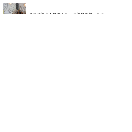
めざせ温泉上級者！もっと温泉を愉しもう
人気の記事
ブログ
Instagram
LINE
メール
あの人の今第2弾：D-LOOPのボーカルMINAMIは
子供だから仕方がない？注意されてるの、親のあな
たです：温泉マナー・子連れ編
小田原の道は混みすぎ