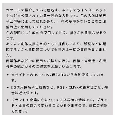
本ツールで紹介している色名は、あくまでもインターネット
上などで公開されている一般的な名称です。色の名前は業界
や団体等によって揺れがあり、一律の基準がないことをご理
解の上で使用してください。
色の説明には生成AIも使用しており、誤りがある場合があり
ます。
あくまで創作支援を目的として提供しており、誤記などに起
因するいかなる問題についても当方は一切の責任を負いませ
ん。
商業作品などでの使用をご検討の際は、商標・肖像権・名誉
権等の観点からのご確認をお願いいたします。
当サイトでのHSL・HSV値はHEXから自動変換していま
す。
JIS慣用色名や伝統色など、RGB・CMYKの絶対値がない場
合は近似値です。
ブランドや企業の色については掲載時の情報です。ブラン
ド・企業の都合で変わることがありますので、直接ご確認
ください。