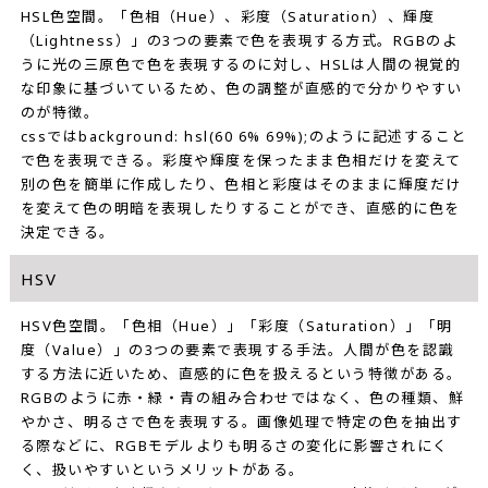
HSL色空間。「色相（Hue）、彩度（Saturation）、輝度
（Lightness）」の3つの要素で色を表現する方式。RGBのよ
うに光の三原色で色を表現するのに対し、HSLは人間の視覚的
な印象に基づいているため、色の調整が直感的で分かりやすい
のが特徴。
cssではbackground: hsl(60 6% 69%);のように記述すること
で色を表現できる。彩度や輝度を保ったまま色相だけを変えて
別の色を簡単に作成したり、色相と彩度はそのままに輝度だけ
を変えて色の明暗を表現したりすることができ、直感的に色を
決定できる。
HSV
HSV色空間。「色相（Hue）」「彩度（Saturation）」「明
度（Value）」の3つの要素で表現する手法。人間が色を認識
する方法に近いため、直感的に色を扱えるという特徴がある。
RGBのように赤・緑・青の組み合わせではなく、色の種類、鮮
やかさ、明るさで色を表現する。画像処理で特定の色を抽出す
る際などに、RGBモデルよりも明るさの変化に影響されにく
く、扱いやすいというメリットがある。