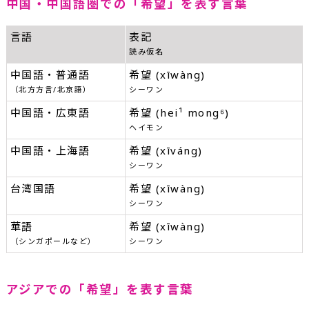
中国・中国語圏での「希望」を表す言葉
言語
表記
読み仮名
中国語・普通語
希望 (xīwàng)
（北方方言/北京語）
シーワン
中国語・広東語
希望 (hei¹ mong⁶)
ヘイモン
中国語・上海語
希望 (xīváng)
シーワン
台湾国語
希望 (xīwàng)
シーワン
華語
希望 (xīwàng)
（シンガポールなど）
シーワン
アジアでの「希望」を表す言葉