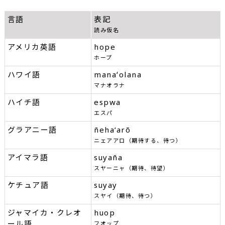
言語
表記
読み仮名
アメリカ英語
hope
ホープ
ハワイ語
manaʻolana
マナオラナ
ハイチ語
espwa
エスパ
グラアニー語
ñeha’arõ
ニェアアロ（期待する、待つ）
アイマラ語
suyaña
スヤーニャ（期待、待望）
ケチュア語
suyay
スヤイ（期待、待つ）
ジャマイカ・クレオ
huop
ール語
フオップ