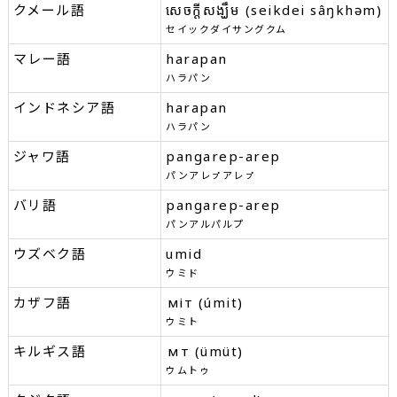
クメール語
សេចក្តីសង្ឃឹម (seikdei sâŋkhəm)
セイックダイサングクム
マレー語
harapan
ハラパン
インドネシア語
harapan
ハラパン
ジャワ語
pangarep-arep
パンアレㇷ゚アレㇷ゚
バリ語
pangarep-arep
パンアルパルプ
ウズベク語
umid
ウミド
カザフ語
үміт (úmit)
ウミト
キルギス語
үмүт (ümüt)
ウムトゥ