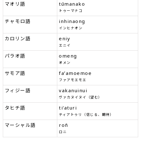
マオリ語
tūmanako
トゥーマナコ
チャモロ語
inhinaong
インヒナオン
カロリン語
eniy
エニイ
パラオ語
omeng
オメン
サモア語
faʻamoemoe
ファアモエモエ
フィジー語
vakanuinui
ヴァカヌイヌイ（望む）
タヒチ語
ti’aturi
ティアトゥリ（信じる、期待）
マーシャル語
roñ
ロニ