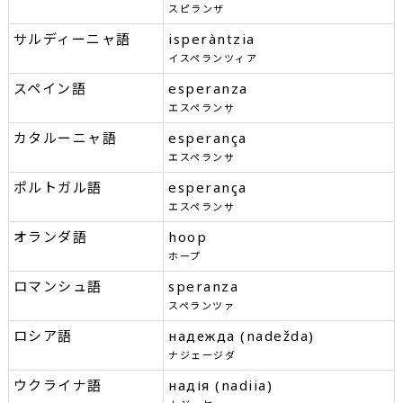
スピランザ
サルディーニャ語
isperàntzia
イスペランツィア
スペイン語
esperanza
エスペランサ
カタルーニャ語
esperança
エスペランサ
ポルトガル語
esperança
エスペランサ
オランダ語
hoop
ホープ
ロマンシュ語
speranza
スペランツァ
ロシア語
надежда (nadežda)
ナジェージダ
ウクライナ語
надія (nadiia)