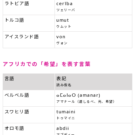
ラトビア語
cerība
ツェリーバ
トルコ語
umut
ウムット
アイスランド語
von
ヴォン
アフリカでの「希望」を表す言葉
言語
表記
読み仮名
ベルベル語
ⴰⵎⴰⵏⴰⵔ (amanar)
アマナール（道しるべ、光、希望）
スワヒリ語
tumaini
トゥマイニ
オロモ語
abdii
アブディー