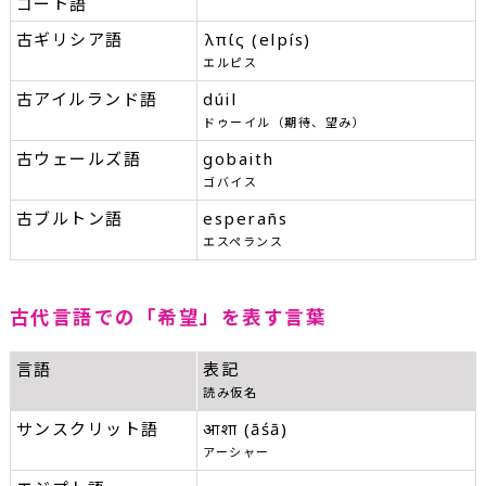
ゴート語
古ギリシア語
ἐλπίς (elpís)
エルピス
古アイルランド語
dúil
ドゥーイル（期待、望み）
古ウェールズ語
gobaith
ゴバイス
古ブルトン語
esperañs
エスペランス
古代言語での「希望」を表す言葉
言語
表記
読み仮名
サンスクリット語
आशा (āśā)
アーシャー