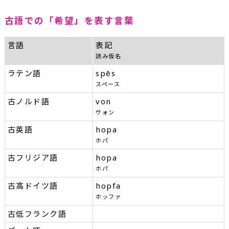
古語での「希望」を表す言葉
言語
表記
読み仮名
ラテン語
spēs
スペース
古ノルド語
von
ヴォン
古英語
hopa
ホパ
古フリジア語
hopa
ホパ
古高ドイツ語
hopfa
ホッファ
古低フランク語