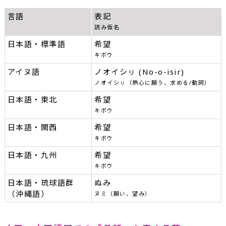
言語
表記
読み仮名
日本語・標準語
希望
キボウ
アイヌ語
ノオイシㇼ (No-o-isir)
ノオイシㇼ（熱心に願う、求める/動詞）
日本語・東北
希望
キボウ
日本語・関西
希望
キボウ
日本語・九州
希望
キボウ
日本語・琉球語群
ぬみ
（沖縄語）
ヌミ（願い、望み）