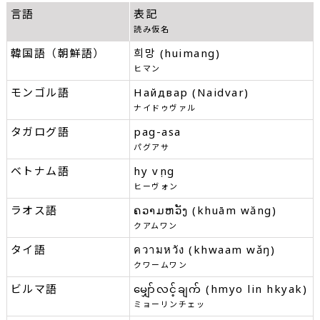
言語
表記
読み仮名
韓国語（朝鮮語）
희망 (huimang)
ヒマン
モンゴル語
Найдвар (Naidvar)
ナイドゥヴァル
タガログ語
pag-asa
パグアサ
ベトナム語
hy vọng
ヒーヴォン
ラオス語
ຄວາມຫວັງ (khuām wăng)
クアムワン
タイ語
ความหวัง (khwaam wǎŋ)
クワームワン
ビルマ語
မျှော်လင့်ချက် (hmyo lin hkyak)
ミョーリンチェッ