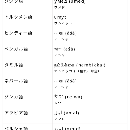
タジク語
умед (umed)
ウメド
トルクメン語
umyt
ウムィット
ヒンディー語
आशा (āśā)
アーシャー
ベンガル語
আশা (aśā)
アシャ
タミル語
நம்பிக்கை (nambikkai)
ナンビッカイ（信頼、希望）
ネパール語
आशा (āśā)
アーシャー
ゾンカ語
རེ་བ་ (re wa)
レワ
アラビア語
أمل (amal)
アマㇽ
ペルシャ語
امید (omid)