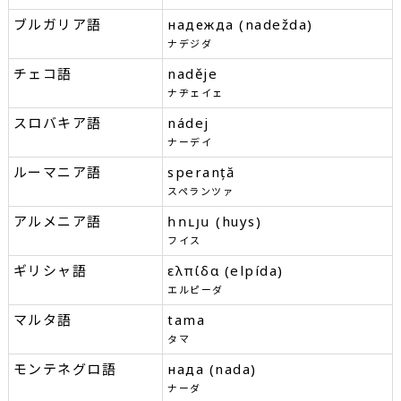
ブルガリア語
надежда (nadežda)
ナデジダ
チェコ語
naděje
ナヂェイェ
スロバキア語
nádej
ナーデイ
ルーマニア語
speranță
スペランツァ
アルメニア語
հույս (huys)
フイス
ギリシャ語
ελπίδα (elpída)
エルピーダ
マルタ語
tama
タマ
モンテネグロ語
нада (nada)
ナーダ