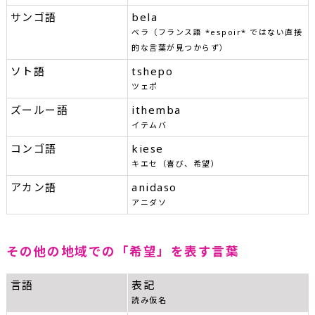
サンゴ語
bela
ベラ（フランス語 *espoir* ではない直接
的な言葉が見つからず）
ソト語
tshepo
ツェポ
ズールー語
ithemba
イテムバ
コンゴ語
kiese
キエセ（喜び、希望）
アカン語
anidaso
アニダソ
その他の地域での「希望」を表す言葉
言語
表記
読み仮名