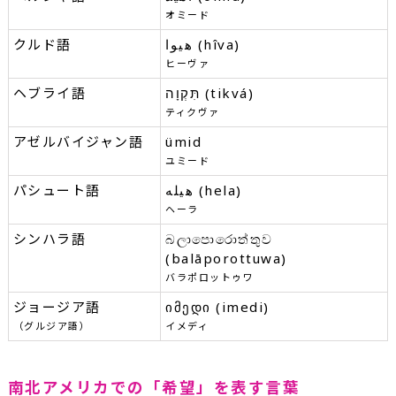
オミード
クルド語
هیوا (hîva)
ヒーヴァ
ヘブライ語
תִּקְוָה (tikvá)
ティクヴァ
アゼルバイジャン語
ümid
ユミード
パシュート語
هيله (hela)
ヘーラ
シンハラ語
බලාපොරොත්තුව
(balāporottuwa)
バラポロットゥワ
ジョージア語
იმედი (imedi)
（グルジア語）
イメディ
南北アメリカでの「希望」を表す言葉