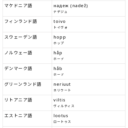
マケドニア語
надеж (nadež)
ナデジュ
フィンランド語
toivo
トイヴォ
スウェーデン語
hopp
ホップ
ノルウェー語
håp
ホーㇷ゚
デンマーク語
håb
ホーㇷ゚
グリーンランド語
neriuut
ネリウート
リトアニア語
viltis
ヴィルティス
エストニア語
lootus
ロートゥス