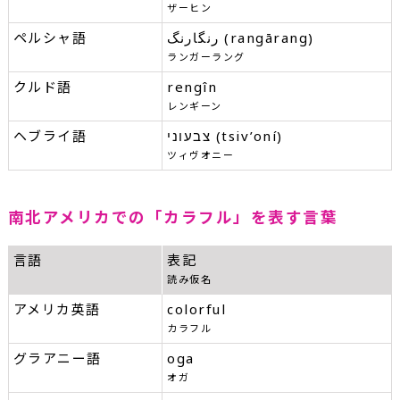
ザーヒン
ペルシャ語
رنگارنگ (rangārang)
ランガーラング
クルド語
rengîn
レンギーン
ヘブライ語
צבעוני (tsiv’oní)
ツィヴオニー
南北アメリカでの「カラフル」を表す言葉
言語
表記
読み仮名
アメリカ英語
colorful
カラフル
グラアニー語
oga
オガ