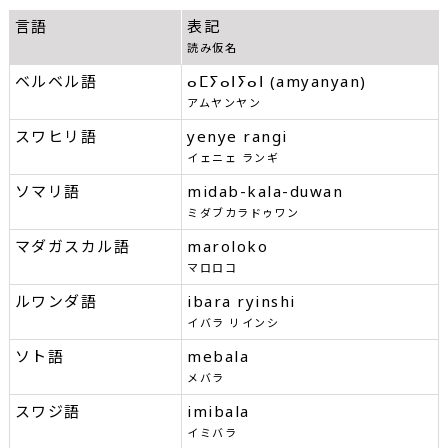
言語
表記
読み仮名
ベルベル語
ⴰⵎⵢⴰⵏⵢⴰⵏ (amyanyan)
アムヤンヤン
スワヒリ語
yenye rangi
イェニェ ランギ
ソマリ語
midab-kala-duwan
ミダブカラドゥワン
マダガスカル語
maroloko
マロロコ
ルワンダ語
ibara ryinshi
イバラ リインシ
ソト語
mebala
メバラ
スワジ語
imibala
イミバラ