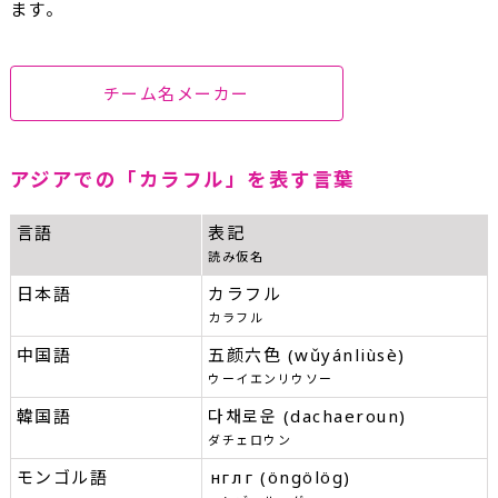
ます。
チーム名メーカー
アジアでの「カラフル」を表す言葉
言語
表記
読み仮名
日本語
カラフル
カラフル
中国語
五颜六色 (wǔyánliùsè)
ウーイエンリウソー
韓国語
다채로운 (dachaeroun)
ダチェロウン
モンゴル語
өнгөлөг (öngölög)