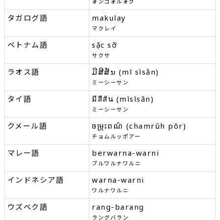
ォンゴォルォグ
タガログ語
makulay
マクレイ
ベトナム語
sặc sỡ
サクサ
ラオス語
ມີສີສັນ (mī sīsǎn)
ミーシーサン
タイ語
มีสีสัน (mīsīsăn)
ミーシーサン
クメール語
ចម្រុះពណ៌ (chamrŭh pôr)
チョムルッポアー
マレー語
berwarna-warni
ブルワルナワルニ
インドネシア語
warna-warni
ワルナワルニ
ウズベク語
rang-barang
ラングバラン