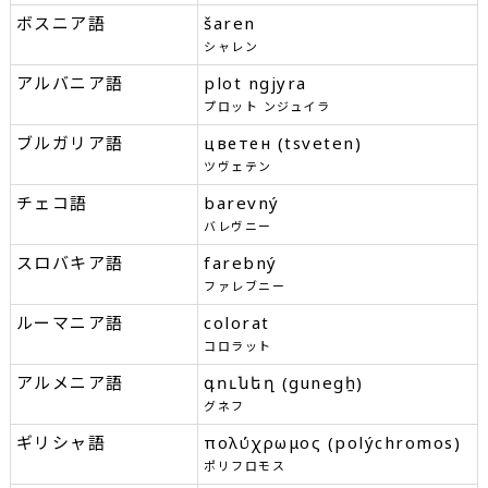
ボスニア語
šaren
シャレン
アルバニア語
plot ngjyra
プロット ンジュイラ
ブルガリア語
цветен (tsveten)
ツヴェテン
チェコ語
barevný
バレヴニー
スロバキア語
farebný
ファレブニー
ルーマニア語
colorat
コロラット
アルメニア語
գունեղ (gunegẖ)
グネフ
ギリシャ語
πολύχρωμος (polýchromos)
ポリフロモス