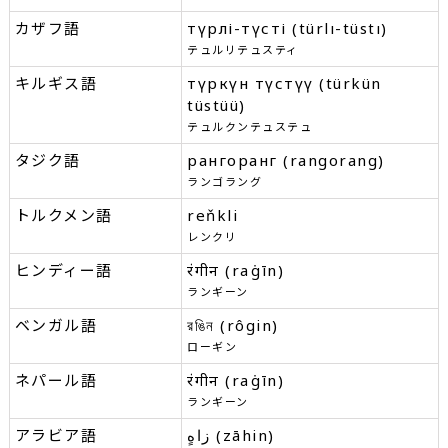
カザフ語
түрлі-түсті (türlı-tüstı)
テュルリテュスティ
キルギス語
түркүн түстүү (türkün
tüstüü)
テュルクンテュステュ
タジク語
рангоранг (rangorang)
ランゴラング
トルクメン語
reňkli
レンクリ
ヒンディー語
रंगीन (raṅgīn)
ランギーン
ベンガル語
রঙিন (rôgin)
ローギン
ネパール語
रंगीन (raṅgīn)
ランギーン
アラビア語
زاهٍ (zāhin)