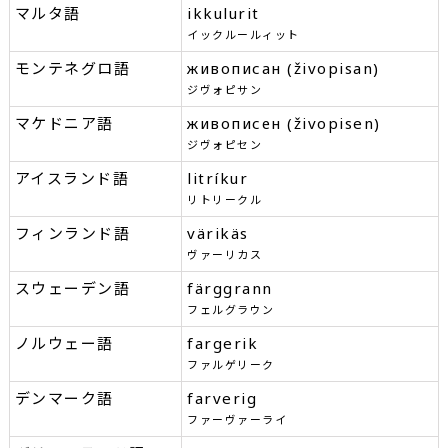
マルタ語
ikkulurit
イックルールィット
モンテネグロ語
живописан (živopisan)
ジヴォピサン
マケドニア語
живописен (živopisen)
ジヴォピセン
アイスランド語
litríkur
リトリークル
フィンランド語
värikäs
ヴァーリカス
スウェーデン語
färggrann
フェルグラウン
ノルウェー語
fargerik
ファルゲリーク
デンマーク語
farverig
ファーヴァーライ