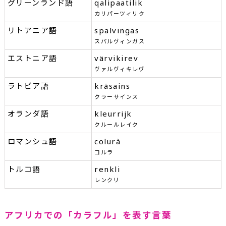
グリーンランド語
qalipaatilik
カリパーツィリク
リトアニア語
spalvingas
スパルヴィンガス
エストニア語
värvikirev
ヴァルヴィキレヴ
ラトビア語
krāsains
クラーサインス
オランダ語
kleurrijk
クルールレイク
ロマンシュ語
colurà
コルラ
トルコ語
renkli
レンクリ
アフリカでの「カラフル」を表す言葉