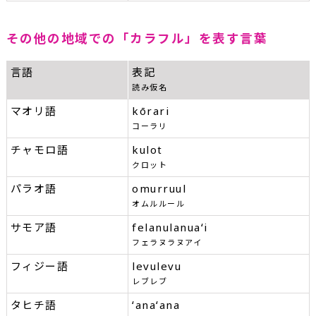
その他の地域での「カラフル」を表す言葉
言語
表記
読み仮名
マオリ語
kōrari
コーラリ
チャモロ語
kulot
クロット
パラオ語
omurruul
オムルルール
サモア語
felanulanuaʻi
フェラヌラヌアイ
フィジー語
levulevu
レブレブ
タヒチ語
ʻanaʻana