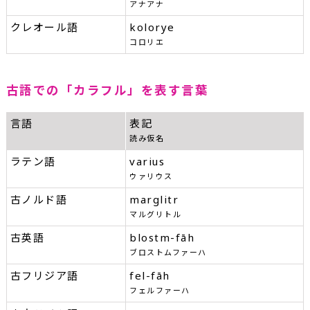
アナアナ
クレオール語
kolorye
コロリエ
古語での「カラフル」を表す言葉
言語
表記
読み仮名
ラテン語
varius
ウァリウス
古ノルド語
marglitr
マルグリトル
古英語
blostm-fāh
ブロストムファーハ
古フリジア語
fel-fāh
フェルファーハ