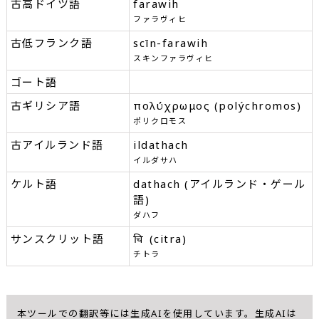
古高ドイツ語
farawih
ファラヴィヒ
古低フランク語
scīn-farawih
スキンファラヴィヒ
ゴート語
古ギリシア語
πολύχρωμος (polýchromos)
ポリクロモス
古アイルランド語
ildathach
イルダサハ
ケルト語
dathach (アイルランド・ゲール
語)
ダハフ
サンスクリット語
चित्र (citra)
チトラ
本ツールでの翻訳等には生成AIを使用しています。生成AIは