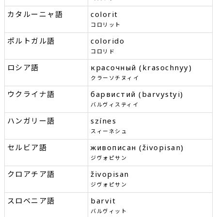
カタルーニャ語
colorit
コロリット
ポルトガル語
colorido
コロリド
ロシア語
красочный (krasochnyy)
クラーソチヌィイ
ウクライナ語
барвистий (barvystyi)
バルヴィスティイ
ハンガリー語
színes
スィーネシュ
セルビア語
живописан (živopisan)
ジヴォピサン
クロアチア語
živopisan
ジヴォピサン
スロベニア語
barvit
バルヴィット